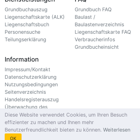
Grundbuchauszug
Grundbuch FAQ
Liegenschaftskarte (ALK)
Baulast /
Liegenschaftsbuch
Baulastenverzeichnis
Personensuche
Liegenschaftskarte FAQ
Teilungserklärung
Verbraucherinfos
Grundbucheinsicht
Information
Impressum/Kontakt
Datenschutzerklärung
Nutzungsbedingungen
Seitenverzeichnis
Handelsregisterauszug
Überwachung des
Handelsregister
Diese Website verwendet Cookies, um Ihren Besuch
Meldebescheinigung
effizienter zu machen und Ihnen mehr
Online
Benutzerfreundlichkeit bieten zu können.
Weiterlesen
Einwohnermeldeamt
OK