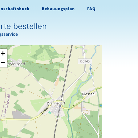
enschaftsbuch
Bebauungsplan
FAQ
te bestellen
gsservice
+
−