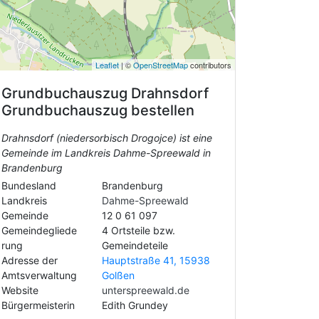
Leaflet
| ©
OpenStreetMap
contributors
Grundbuchauszug
Drahnsdorf
Grundbuchauszug bestellen
Drahnsdorf (niedersorbisch Drogojce) ist eine
Gemeinde im Landkreis Dahme-Spreewald in
Brandenburg
Bundesland
Brandenburg
Landkreis
Dahme-Spreewald
Gemeinde
12 0 61 097
Gemeindegliede
4 Ortsteile bzw.
rung
Gemeindeteile
Adresse der
Hauptstraße 41, 15938
Amtsverwaltung
Golßen
Website
unterspreewald.de
Bürgermeisterin
Edith Grundey