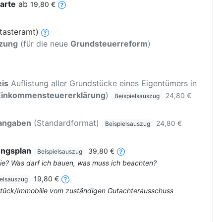
arte
ab
19,80 €
tasteramt)
tzung
(für die neue
Grundsteuerreform
)
is
Auflistung
aller
Grundstücke eines Eigentümers in
Einkommensteuererklärung
)
24,80 €
Beispielsauszug
rangaben
(Standardformat)
24,80 €
Beispielsauszug
ungsplan
39,80 €
Beispielsauszug
ie? Was darf ich bauen, was muss ich beachten?
19,80 €
ielsauszug
dstück/Immobilie vom zuständigen Gutachterausschuss