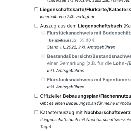
(Lieferzeit 1-2 Wochen, zusätzlich fallen
Liegenschaftskarte/Flurkarte/Katasterk
innerhalb von 24h verfügbar
Auszug aus dem
Liegenschaftsbuch
(Ka
Flurstücksnachweis mit Bodenschä
39,80 €
Beispielsauszug
Stand 1.1,.2022, inkl. Amtsgebühren
Bestandsübersicht/Bestandsnachwe
einer Gemarkung (z.B. für die
Lohn-/
Inkl. Amtsgebühren
Flurstücksnachweis mit Eigentüme
Inkl. Amtsgebühren
Offizieller
Bebauungsplan/Flächennutz
Gibt es einen Bebauungsplan für meine Immobil
Katasterauszug mit
Nachbarschaftsverz
(Liegenschaftsbuch mit Nachbarschaftsverzeich
Tage)