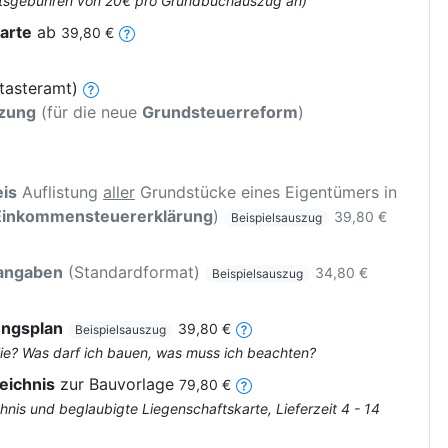
 Amtsgebühren von 20€ pro Grundbuchauszug an)
arte
ab
39,80 €
tasteramt)
tzung
(für die neue
Grundsteuerreform
)
is
Auflistung
aller
Grundstücke eines Eigentümers in
Einkommensteuererklärung
)
39,80 €
Beispielsauszug
rangaben
(Standardformat)
34,80 €
Beispielsauszug
ungsplan
39,80 €
Beispielsauszug
ie? Was darf ich bauen, was muss ich beachten?
eichnis
zur Bauvorlage
79,80 €
nis und beglaubigte Liegenschaftskarte, Lieferzeit 4 - 14