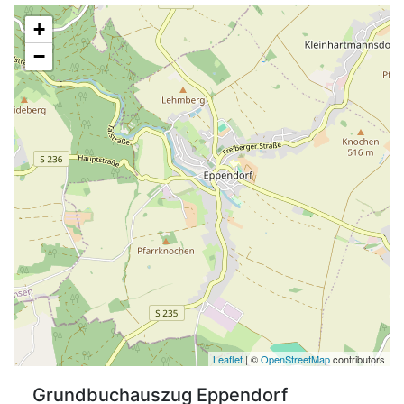
+
−
Leaflet
| ©
OpenStreetMap
contributors
Grundbuchauszug
Eppendorf