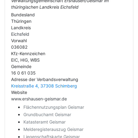
Verwaltungsgemeinschaft Ershausen/Geismar im
thüringischen Landkreis Eichsfeld
Bundesland
Thüringen
Landkreis
Eichsfeld
Vorwahl
036082
Kfz-Kennzeichen
EIC, HIG, WBS
Gemeinde
16 0 61 035
Adresse der Verbandsverwaltung
Kreisstraße 4, 37308 Schimberg
Website
www.ershausen-geismar.de
Flächennutzungsplan Geismar
Grundbuchamt Geismar
Katasteramt Geismar
Melderegisterauszug Geismar
Liegenschaftskarte Geismar