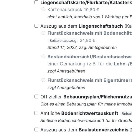
Liegenschaftskarte/Flurkarte/Katasterk
Kartenausdruck
19,80 €
nicht amtlich, innerhalb von 1 Werktag per 
Auszug aus dem
Liegenschaftsbuch
(Ka
Flurstücksnachweis mit Bodenschä
24,80 €
Beispielsauszug
Stand 1.1,.2022, zzgl Amtsgebühren
Bestandsübersicht/Bestandsnachwe
einer Gemarkung (z.B. für die
Lohn-/
zzgl Amtsgebühren
Flurstücksnachweis mit Eigentüme
zzgl Amtsgebühren
Offizieller
Bebauungsplan/Flächennutz
Gibt es einen Bebauungsplan für meine Immobil
Amtliche
Bodenrichtwertauskunft
Beisp
Amtliche Bodenrichtwertauskunft für Ihr Grun
Auszug aus dem
Baulastenverzeichnis