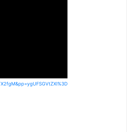
QlYX2fgM&pp=ygUFSGVtZXI%3D