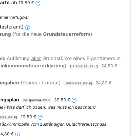
arte
ab
19,80 €
Email verfügbar
tasteramt)
tzung
(für die neue
Grundsteuerreform
)
is
Auflistung
aller
Grundstücke eines Eigentümers in
Einkommensteuererklärung
)
24,80 €
Beispielsauszug
rangaben
(Standardformat)
24,80 €
Beispielsauszug
ungsplan
39,80 €
Beispielsauszug
ie? Was darf ich bauen, was muss ich beachten?
19,80 €
ielsauszug
dstück/Immobilie vom zuständigen Gutachterausschuss
24,80 €