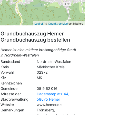
Leaflet
| ©
OpenStreetMap
contributors
Grundbuchauszug
Hemer
Grundbuchauszug bestellen
Hemer ist eine mittlere kreisangehörige Stadt
in Nordrhein-Westfalen
Bundesland
Nordrhein-Westfalen
Kreis
Märkischer Kreis
Vorwahl
02372
Kfz-
MK
Kennzeichen
Gemeinde
05 9 62 016
Adresse der
Hademareplatz 44,
Stadtverwaltung
58675 Hemer
Website
www.hemer.de
Gemarkungen
Frönsberg,