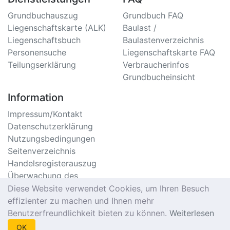
Grundbuchauszug
Grundbuch FAQ
Liegenschaftskarte (ALK)
Baulast /
Liegenschaftsbuch
Baulastenverzeichnis
Personensuche
Liegenschaftskarte FAQ
Teilungserklärung
Verbraucherinfos
Grundbucheinsicht
Information
Impressum/Kontakt
Datenschutzerklärung
Nutzungsbedingungen
Seitenverzeichnis
Handelsregisterauszug
Überwachung des
Handelsregister
Diese Website verwendet Cookies, um Ihren Besuch
Meldebescheinigung
effizienter zu machen und Ihnen mehr
Online
Benutzerfreundlichkeit bieten zu können.
Weiterlesen
Einwohnermeldeamt
OK