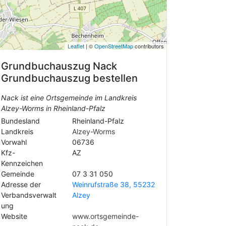
Leaflet
| ©
OpenStreetMap
contributors
Grundbuchauszug
Nack
Grundbuchauszug bestellen
Nack ist eine Ortsgemeinde im Landkreis
Alzey-Worms in Rheinland-Pfalz
Bundesland
Rheinland-Pfalz
Landkreis
Alzey-Worms
Vorwahl
06736
Kfz-
AZ
Kennzeichen
Gemeinde
07 3 31 050
Adresse der
Weinrufstraße 38, 55232
Verbandsverwalt
Alzey
ung
Website
www.ortsgemeinde-