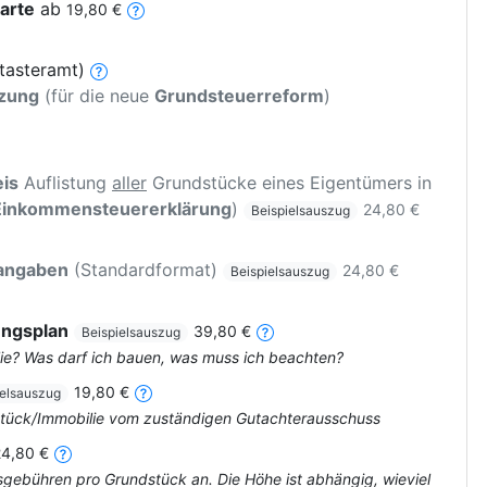
arte
ab
19,80 €
tasteramt)
tzung
(für die neue
Grundsteuerreform
)
is
Auflistung
aller
Grundstücke eines Eigentümers in
Einkommensteuererklärung
)
24,80 €
Beispielsauszug
rangaben
(Standardformat)
24,80 €
Beispielsauszug
ungsplan
39,80 €
Beispielsauszug
ie? Was darf ich bauen, was muss ich beachten?
19,80 €
ielsauszug
dstück/Immobilie vom zuständigen Gutachterausschuss
24,80 €
tsgebühren pro Grundstück an. Die Höhe ist abhängig, wieviel