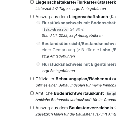
Liegenschaftskarte/Flurkarte/Katasterk
Lieferzeit 2-7 Tagen, zzgl. Amtsgebühren
Auszug aus dem
Liegenschaftsbuch
(Ka
Flurstücksnachweis mit Bodenschä
24,80 €
Beispielsauszug
Stand 1.1,.2022, zzgl Amtsgebühren
Bestandsübersicht/Bestandsnachwe
einer Gemarkung (z.B. für die
Lohn-/
zzgl Amtsgebühren
Flurstücksnachweis mit Eigentüme
zzgl Amtsgebühren
Offizieller
Bebauungsplan/Flächennutz
Gibt es einen Bebauungsplan für meine Immobil
Amtliche
Bodenrichtwertauskunft
Beisp
Amtliche Bodenrichtwertauskunft für Ihr Grun
Auszug aus dem
Baulastenverzeichnis
Zusätzlich fallen für die Baulastenauskunft Am