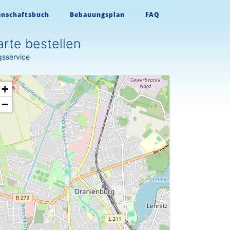
enschaftsbuch
Bebauungsplan
FAQ
rte bestellen
gsservice
+
−