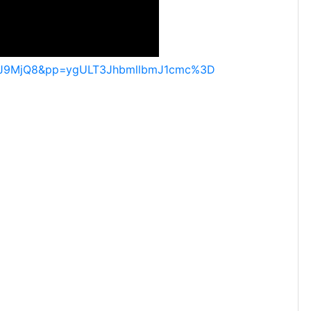
pnJ9MjQ8&pp=ygULT3JhbmllbmJ1cmc%3D