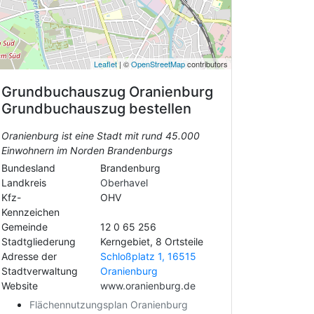
Leaflet
| ©
OpenStreetMap
contributors
Grundbuchauszug
Oranienburg
Grundbuchauszug bestellen
Oranienburg ist eine Stadt mit rund 45.000
Einwohnern im Norden Brandenburgs
Bundesland
Brandenburg
Landkreis
Oberhavel
Kfz-
OHV
Kennzeichen
Gemeinde
12 0 65 256
Stadtgliederung
Kerngebiet, 8 Ortsteile
Adresse der
Schloßplatz 1, 16515
Stadtverwaltung
Oranienburg
Website
www.oranienburg.de
Flächennutzungsplan Oranienburg