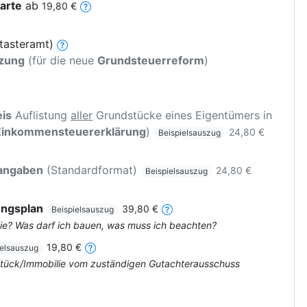
arte
ab
19,80 €
tasteramt)
tzung
(für die neue
Grundsteuerreform
)
is
Auflistung
aller
Grundstücke eines Eigentümers in
Einkommensteuererklärung
)
24,80 €
Beispielsauszug
rangaben
(Standardformat)
24,80 €
Beispielsauszug
ungsplan
39,80 €
Beispielsauszug
ie? Was darf ich bauen, was muss ich beachten?
19,80 €
ielsauszug
dstück/Immobilie vom zuständigen Gutachterausschuss