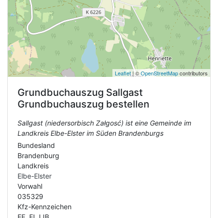
Leaflet
| ©
OpenStreetMap
contributors
Grundbuchauszug
Sallgast
Grundbuchauszug bestellen
Sallgast (niedersorbisch Załgosć) ist eine Gemeinde im
Landkreis Elbe-Elster im Süden Brandenburgs
Bundesland
Brandenburg
Landkreis
Elbe-Elster
Vorwahl
035329
Kfz-Kennzeichen
EE, FI, LIB