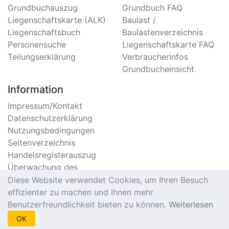
Grundbuchauszug
Grundbuch FAQ
Liegenschaftskarte (ALK)
Baulast /
Liegenschaftsbuch
Baulastenverzeichnis
Personensuche
Liegenschaftskarte FAQ
Teilungserklärung
Verbraucherinfos
Grundbucheinsicht
Information
Impressum/Kontakt
Datenschutzerklärung
Nutzungsbedingungen
Seitenverzeichnis
Handelsregisterauszug
Überwachung des
Handelsregister
Diese Website verwendet Cookies, um Ihren Besuch
Meldebescheinigung
effizienter zu machen und Ihnen mehr
Online
Benutzerfreundlichkeit bieten zu können.
Weiterlesen
Einwohnermeldeamt
OK