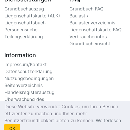
Grundbuchauszug
Grundbuch FAQ
Liegenschaftskarte (ALK)
Baulast /
Liegenschaftsbuch
Baulastenverzeichnis
Personensuche
Liegenschaftskarte FAQ
Teilungserklärung
Verbraucherinfos
Grundbucheinsicht
Information
Impressum/Kontakt
Datenschutzerklärung
Nutzungsbedingungen
Seitenverzeichnis
Handelsregisterauszug
Überwachung des
Handelsregister
Diese Website verwendet Cookies, um Ihren Besuch
Meldebescheinigung
effizienter zu machen und Ihnen mehr
Online
Benutzerfreundlichkeit bieten zu können.
Weiterlesen
Einwohnermeldeamt
OK