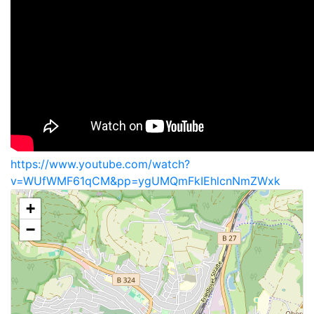
https://www.youtube.com/watch?
v=WUfWMF61qCM&pp=ygUMQmFkIEhlcnNmZWxk
+
−