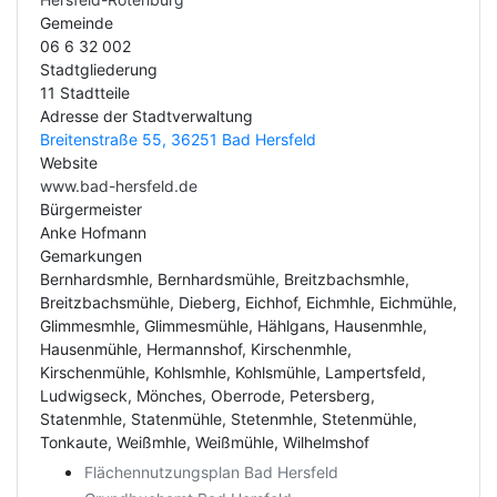
Gemeinde
06 6 32 002
Stadtgliederung
11 Stadtteile
Adresse der Stadtverwaltung
Breitenstraße 55, 36251 Bad Hersfeld
Website
www.bad-hersfeld.de
Bürgermeister
Anke Hofmann
Gemarkungen
Bernhardsmhle, Bernhardsmühle, Breitzbachsmhle,
Breitzbachsmühle, Dieberg, Eichhof, Eichmhle, Eichmühle,
Glimmesmhle, Glimmesmühle, Hählgans, Hausenmhle,
Hausenmühle, Hermannshof, Kirschenmhle,
Kirschenmühle, Kohlsmhle, Kohlsmühle, Lampertsfeld,
Ludwigseck, Mönches, Oberrode, Petersberg,
Statenmhle, Statenmühle, Stetenmhle, Stetenmühle,
Tonkaute, Weißmhle, Weißmühle, Wilhelmshof
Flächennutzungsplan Bad Hersfeld