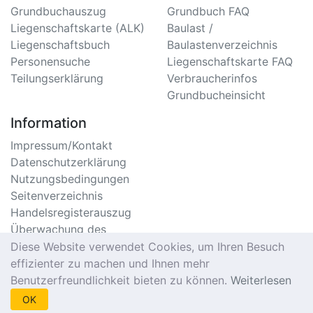
Grundbuchauszug
Grundbuch FAQ
Liegenschaftskarte (ALK)
Baulast /
Liegenschaftsbuch
Baulastenverzeichnis
Personensuche
Liegenschaftskarte FAQ
Teilungserklärung
Verbraucherinfos
Grundbucheinsicht
Information
Impressum/Kontakt
Datenschutzerklärung
Nutzungsbedingungen
Seitenverzeichnis
Handelsregisterauszug
Überwachung des
Handelsregister
Diese Website verwendet Cookies, um Ihren Besuch
Meldebescheinigung
effizienter zu machen und Ihnen mehr
Online
Benutzerfreundlichkeit bieten zu können.
Weiterlesen
Einwohnermeldeamt
OK