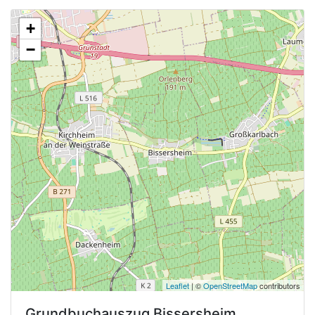
+
−
Leaflet
| ©
OpenStreetMap
contributors
Grundbuchauszug
Bissersheim