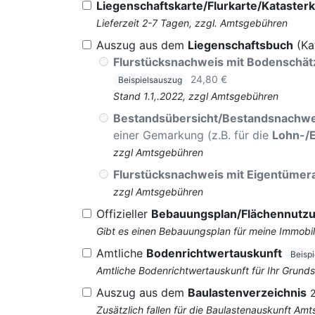
Liegenschaftskarte/Flurkarte/Katasterk
Lieferzeit 2-7 Tagen, zzgl. Amtsgebühren
Auszug aus dem
Liegenschaftsbuch
(Ka
Flurstücksnachweis mit Bodenschä
24,80 €
Beispielsauszug
Stand 1.1,.2022, zzgl Amtsgebühren
Bestandsübersicht/Bestandsnachwe
einer Gemarkung (z.B. für die
Lohn-/
zzgl Amtsgebühren
Flurstücksnachweis mit Eigentüme
zzgl Amtsgebühren
Offizieller
Bebauungsplan/Flächennutz
Gibt es einen Bebauungsplan für meine Immobil
Amtliche
Bodenrichtwertauskunft
Beisp
Amtliche Bodenrichtwertauskunft für Ihr Grun
Auszug aus dem
Baulastenverzeichnis
Zusätzlich fallen für die Baulastenauskunft Am