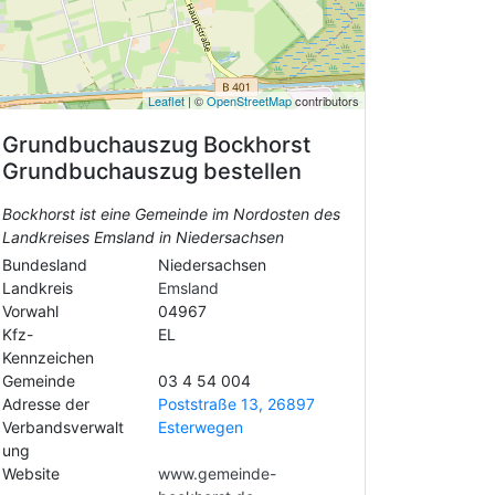
Leaflet
| ©
OpenStreetMap
contributors
Grundbuchauszug
Bockhorst
Grundbuchauszug bestellen
Bockhorst ist eine Gemeinde im Nordosten des
Landkreises Emsland in Niedersachsen
Bundesland
Niedersachsen
Landkreis
Emsland
Vorwahl
04967
Kfz-
EL
Kennzeichen
Gemeinde
03 4 54 004
Adresse der
Poststraße 13, 26897
Verbandsverwalt
Esterwegen
ung
Website
www.gemeinde-