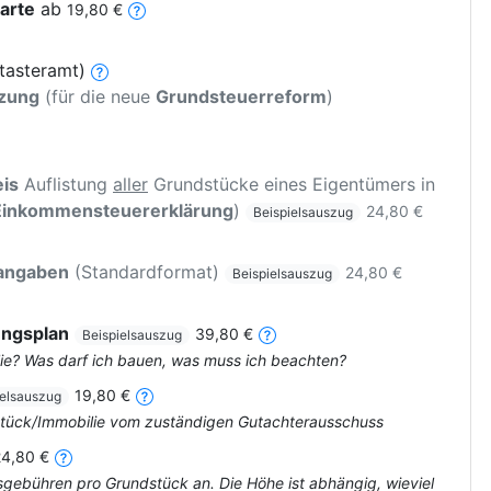
arte
ab
19,80 €
tasteramt)
tzung
(für die neue
Grundsteuerreform
)
is
Auflistung
aller
Grundstücke eines Eigentümers in
Einkommensteuererklärung
)
24,80 €
Beispielsauszug
rangaben
(Standardformat)
24,80 €
Beispielsauszug
ungsplan
39,80 €
Beispielsauszug
ie? Was darf ich bauen, was muss ich beachten?
19,80 €
ielsauszug
dstück/Immobilie vom zuständigen Gutachterausschuss
24,80 €
tsgebühren pro Grundstück an. Die Höhe ist abhängig, wieviel