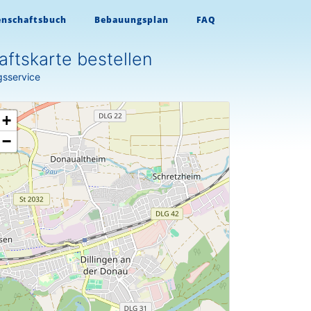
enschaftsbuch
Bebauungsplan
FAQ
ftskarte bestellen
gsservice
+
−