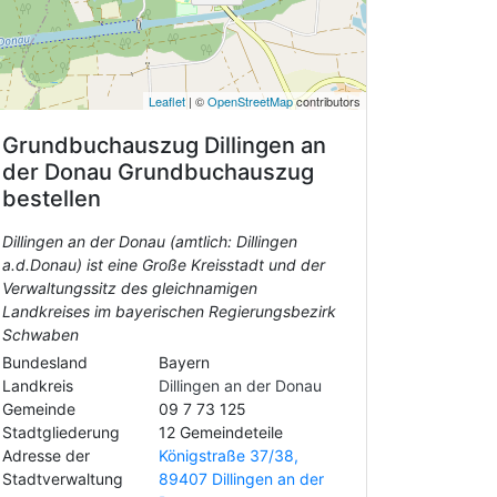
Leaflet
| ©
OpenStreetMap
contributors
Grundbuchauszug
Dillingen an
der Donau
Grundbuchauszug
bestellen
Dillingen an der Donau (amtlich: Dillingen
a.d.Donau) ist eine Große Kreisstadt und der
Verwaltungssitz des gleichnamigen
Landkreises im bayerischen Regierungsbezirk
Schwaben
Bundesland
Bayern
Landkreis
Dillingen an der Donau
Gemeinde
09 7 73 125
Stadtgliederung
12 Gemeindeteile
Adresse der
Königstraße 37/38,
Stadtverwaltung
89407 Dillingen an der