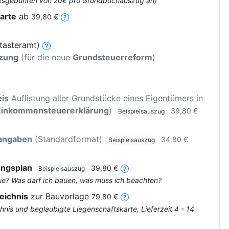
 Amtsgebühren von 20€ pro Grundbuchauszug an)
arte
ab
39,80 €
tasteramt)
tzung
(für die neue
Grundsteuerreform
)
is
Auflistung
aller
Grundstücke eines Eigentümers in
Einkommensteuererklärung
)
39,80 €
Beispielsauszug
rangaben
(Standardformat)
34,80 €
Beispielsauszug
ungsplan
39,80 €
Beispielsauszug
ie? Was darf ich bauen, was muss ich beachten?
eichnis
zur Bauvorlage
79,80 €
nis und beglaubigte Liegenschaftskarte, Lieferzeit 4 - 14