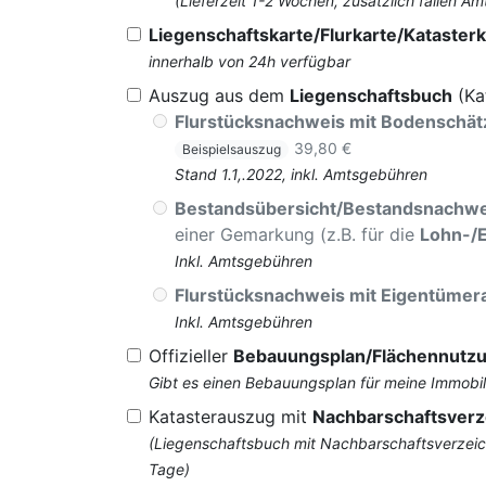
(Lieferzeit 1-2 Wochen, zusätzlich fallen
Liegenschaftskarte/Flurkarte/Katasterk
innerhalb von 24h verfügbar
Auszug aus dem
Liegenschaftsbuch
(Ka
Flurstücksnachweis mit Bodenschä
39,80 €
Beispielsauszug
Stand 1.1,.2022, inkl. Amtsgebühren
Bestandsübersicht/Bestandsnachwe
einer Gemarkung (z.B. für die
Lohn-/
Inkl. Amtsgebühren
Flurstücksnachweis mit Eigentüme
Inkl. Amtsgebühren
Offizieller
Bebauungsplan/Flächennutz
Gibt es einen Bebauungsplan für meine Immobil
Katasterauszug mit
Nachbarschaftsverz
(Liegenschaftsbuch mit Nachbarschaftsverzeich
Tage)