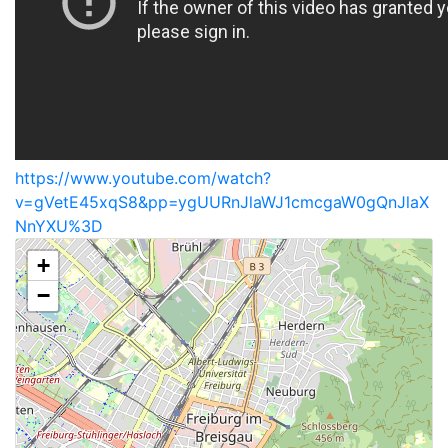
https://www.youtube.com/watch?
v=gVetE45xqS8&pp=ygUURnJlaWJ1cmcgaW0gQnJlaX
NnYXU%3D
+
−