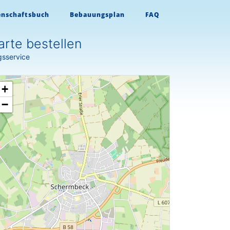
enschaftsbuch
Bebauungsplan
FAQ
rte bestellen
gsservice
+
−