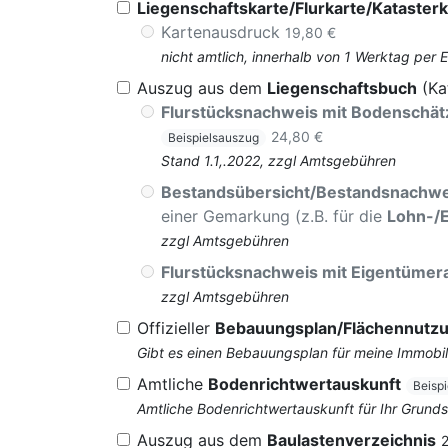
Liegenschaftskarte/Flurkarte/Katasterk
Kartenausdruck
19,80 €
nicht amtlich, innerhalb von 1 Werktag per 
Auszug aus dem
Liegenschaftsbuch
(Ka
Flurstücksnachweis mit Bodenschä
24,80 €
Beispielsauszug
Stand 1.1,.2022, zzgl Amtsgebühren
Bestandsübersicht/Bestandsnachwe
einer Gemarkung (z.B. für die
Lohn-/
zzgl Amtsgebühren
Flurstücksnachweis mit Eigentüme
zzgl Amtsgebühren
Offizieller
Bebauungsplan/Flächennutz
Gibt es einen Bebauungsplan für meine Immobil
Amtliche
Bodenrichtwertauskunft
Beisp
Amtliche Bodenrichtwertauskunft für Ihr Grun
Auszug aus dem
Baulastenverzeichnis