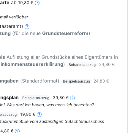
arte
ab
19,80 €
Email verfügbar
tasteramt)
tzung
(für die neue
Grundsteuerreform
)
is
Auflistung
aller
Grundstücke eines Eigentümers in
Einkommensteuererklärung
)
24,80 €
Beispielsauszug
rangaben
(Standardformat)
24,80 €
Beispielsauszug
ungsplan
39,80 €
Beispielsauszug
ie? Was darf ich bauen, was muss ich beachten?
19,80 €
ielsauszug
dstück/Immobilie vom zuständigen Gutachterausschuss
24,80 €