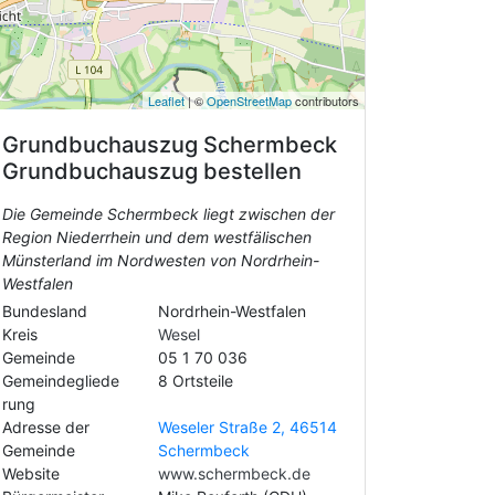
Leaflet
| ©
OpenStreetMap
contributors
Grundbuchauszug
Schermbeck
Grundbuchauszug bestellen
Die Gemeinde Schermbeck liegt zwischen der
Region Niederrhein und dem westfälischen
Münsterland im Nordwesten von Nordrhein-
Westfalen
Bundesland
Nordrhein-Westfalen
Kreis
Wesel
Gemeinde
05 1 70 036
Gemeindegliede
8 Ortsteile
rung
Adresse der
Weseler Straße 2, 46514
Gemeinde
Schermbeck
Website
www.schermbeck.de