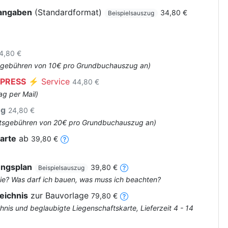
rangaben
(Standardformat)
34,80 €
Beispielsauszug
4,80 €
Amtsgebühren von 10€ pro Grundbuchauszug an)
PRESS
⚡ Service
44,80 €
ag per Mail)
ug
24,80 €
 Amtsgebühren von 20€ pro Grundbuchauszug an)
arte
ab
39,80 €
ungsplan
39,80 €
Beispielsauszug
ie? Was darf ich bauen, was muss ich beachten?
eichnis
zur Bauvorlage
79,80 €
nis und beglaubigte Liegenschaftskarte, Lieferzeit 4 - 14