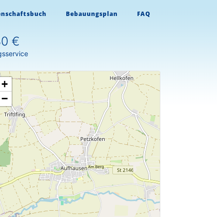
enschaftsbuch
Bebauungsplan
FAQ
80 €
gsservice
+
−