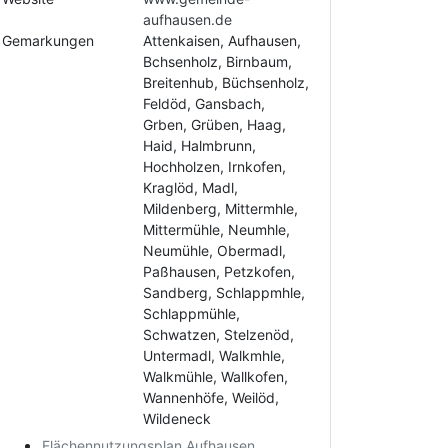
aufhausen.de
Gemarkungen
Attenkaisen, Aufhausen,
Bchsenholz, Birnbaum,
Breitenhub, Büchsenholz,
Feldöd, Gansbach,
Grben, Grüben, Haag,
Haid, Halmbrunn,
Hochholzen, Irnkofen,
Kraglöd, Madl,
Mildenberg, Mittermhle,
Mittermühle, Neumhle,
Neumühle, Obermadl,
Paßhausen, Petzkofen,
Sandberg, Schlappmhle,
Schlappmühle,
Schwatzen, Stelzenöd,
Untermadl, Walkmhle,
Walkmühle, Wallkofen,
Wannenhöfe, Weilöd,
Wildeneck
Flächennutzungsplan Aufhausen