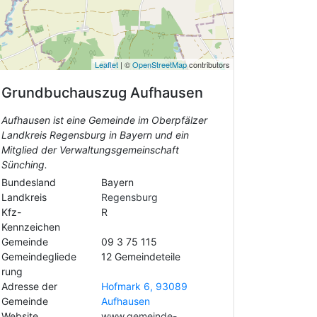
Leaflet
| ©
OpenStreetMap
contributors
Grundbuchauszug
Aufhausen
Aufhausen ist eine Gemeinde im Oberpfälzer
Landkreis Regensburg in Bayern und ein
Mitglied der Verwaltungsgemeinschaft
Sünching.
Bundesland
Bayern
Landkreis
Regensburg
Kfz-
R
Kennzeichen
Gemeinde
09 3 75 115
Gemeindegliede
12 Gemeindeteile
rung
Adresse der
Hofmark 6, 93089
Gemeinde
Aufhausen
Website
www.gemeinde-