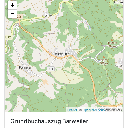
+
−
Leaflet
| ©
OpenStreetMap
contributors
Grundbuchauszug
Barweiler