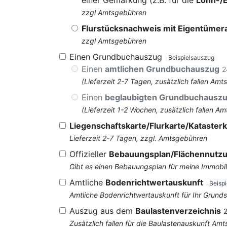
einer Gemarkung (z.B. für die
Lohn-/
zzgl Amtsgebühren
Flurstücksnachweis mit Eigentüme
zzgl Amtsgebühren
Einen Grundbuchauszug
Beispielsauszug
Einen
amtlichen Grundbuchauszug
2
(Lieferzeit 2-7 Tagen, zusätzlich fallen 
Einen
beglaubigten Grundbuchausz
(Lieferzeit 1-2 Wochen, zusätzlich fallen
Liegenschaftskarte/Flurkarte/Katasterk
Lieferzeit 2-7 Tagen, zzgl. Amtsgebühren
Offizieller
Bebauungsplan/Flächennutz
Gibt es einen Bebauungsplan für meine Immobil
Amtliche
Bodenrichtwertauskunft
Beisp
Amtliche Bodenrichtwertauskunft für Ihr Grun
Auszug aus dem
Baulastenverzeichnis
Zusätzlich fallen für die Baulastenauskunft Am