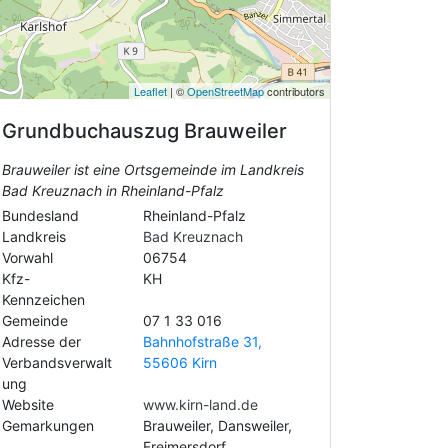
Leaflet
| ©
OpenStreetMap
contributors
Grundbuchauszug
Brauweiler
Brauweiler ist eine Ortsgemeinde im Landkreis
Bad Kreuznach in Rheinland-Pfalz
Bundesland
Rheinland-Pfalz
Landkreis
Bad Kreuznach
Vorwahl
06754
Kfz-
KH
Kennzeichen
Gemeinde
07 1 33 016
Adresse der
Bahnhofstraße 31,
Verbandsverwalt
55606 Kirn
ung
Website
www.kirn-land.de
Gemarkungen
Brauweiler, Dansweiler,
Freimersdorf