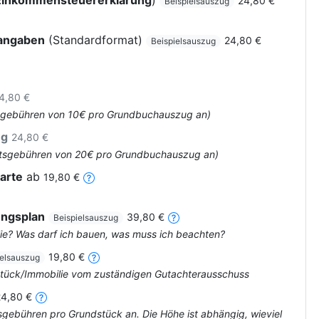
Einkommensteuererklärung
)
24,80 €
Beispielsauszug
rangaben
(Standardformat)
24,80 €
Beispielsauszug
4,80 €
Amtsgebühren von 10€ pro Grundbuchauszug an)
ug
24,80 €
 Amtsgebühren von 20€ pro Grundbuchauszug an)
arte
ab
19,80 €
ungsplan
39,80 €
Beispielsauszug
ie? Was darf ich bauen, was muss ich beachten?
19,80 €
ielsauszug
dstück/Immobilie vom zuständigen Gutachterausschuss
24,80 €
tsgebühren pro Grundstück an. Die Höhe ist abhängig, wieviel