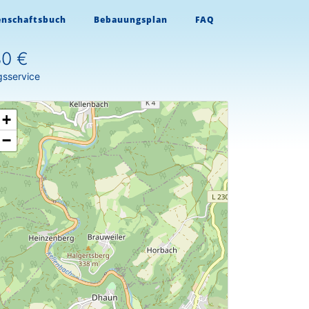
enschaftsbuch
Bebauungsplan
FAQ
80 €
gsservice
+
−