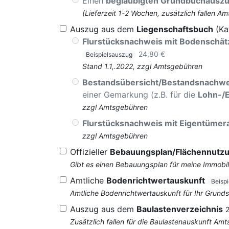
Einen
beglaubigten Grundbuchausz
(Lieferzeit 1-2 Wochen, zusätzlich fallen
Auszug aus dem
Liegenschaftsbuch
(Ka
Flurstücksnachweis mit Bodenschä
24,80 €
Beispielsauszug
Stand 1.1,.2022, zzgl Amtsgebühren
Bestandsübersicht/Bestandsnachwe
einer Gemarkung (z.B. für die
Lohn-/
zzgl Amtsgebühren
Flurstücksnachweis mit Eigentüme
zzgl Amtsgebühren
Offizieller
Bebauungsplan/Flächennutz
Gibt es einen Bebauungsplan für meine Immobil
Amtliche
Bodenrichtwertauskunft
Beisp
Amtliche Bodenrichtwertauskunft für Ihr Grun
Auszug aus dem
Baulastenverzeichnis
Zusätzlich fallen für die Baulastenauskunft Am