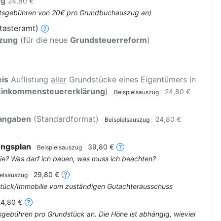
ug
24,80 €
 Amtsgebühren von 20€ pro Grundbuchauszug an)
tasteramt)
tzung
(für die neue
Grundsteuerreform
)
is
Auflistung
aller
Grundstücke eines Eigentümers in
Einkommensteuererklärung
)
24,80 €
Beispielsauszug
rangaben
(Standardformat)
24,80 €
Beispielsauszug
ungsplan
39,80 €
Beispielsauszug
ie? Was darf ich bauen, was muss ich beachten?
29,80 €
ielsauszug
dstück/Immobilie vom zuständigen Gutachterausschuss
24,80 €
tsgebühren pro Grundstück an. Die Höhe ist abhängig, wieviel