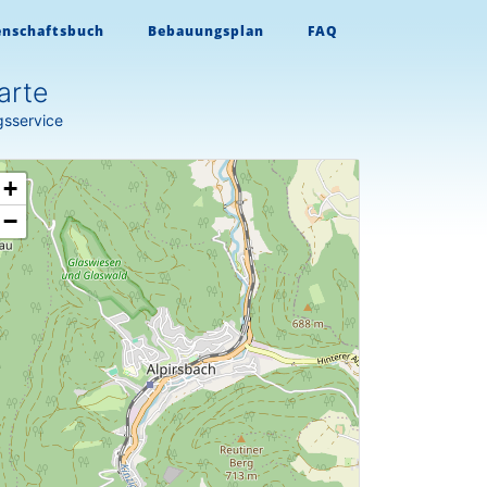
enschaftsbuch
Bebauungsplan
FAQ
arte
gsservice
+
−