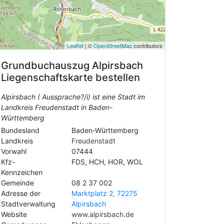
Leaflet
| ©
OpenStreetMap
contributors
Grundbuchauszug
Alpirsbach
Liegenschaftskarte bestellen
Alpirsbach ( Aussprache?/i) ist eine Stadt im
Landkreis Freudenstadt in Baden-
Württemberg
Bundesland
Baden-Württemberg
Landkreis
Freudenstadt
Vorwahl
07444
Kfz-
FDS, HCH, HOR, WOL
Kennzeichen
Gemeinde
08 2 37 002
Adresse der
Marktplatz 2, 72275
Stadtverwaltung
Alpirsbach
Website
www.alpirsbach.de