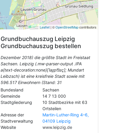
Leaflet
| ©
OpenStreetMap
contributors
Grundbuchauszug
Leipzig
Grundbuchauszug bestellen
Dezember 2018) die größte Stadt im Freistaat
Sachsen. Leipzig (.mw-parser-output .IPA
a{text-decoration:none}[ˈlaɪ̯pt͡sɪç]; Mundart
Leibzsch) ist eine kreisfreie Stadt sowie mit
596.517 Einwohnern (Stand: 31
Bundesland
Sachsen
Gemeinde
14 7 13 000
Stadtgliederung
10 Stadtbezirke mit 63
Ortsteilen
Adresse der
Martin-Luther-Ring 4–6,
Stadtverwaltung
04109 Leipzig
Website
www.leipzig.de