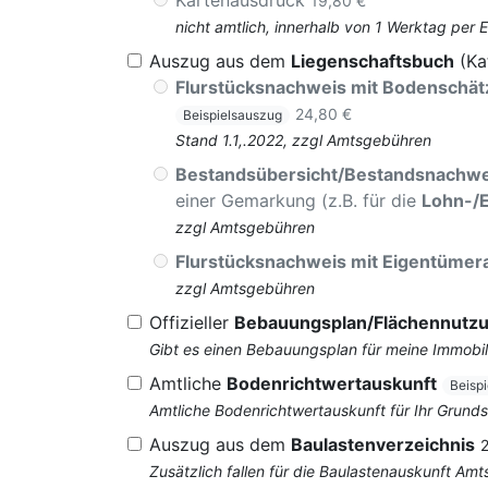
Kartenausdruck
19,80 €
nicht amtlich, innerhalb von 1 Werktag per 
Auszug aus dem
Liegenschaftsbuch
(Ka
Flurstücksnachweis mit Bodenschä
24,80 €
Beispielsauszug
Stand 1.1,.2022, zzgl Amtsgebühren
Bestandsübersicht/Bestandsnachwe
einer Gemarkung (z.B. für die
Lohn-/
zzgl Amtsgebühren
Flurstücksnachweis mit Eigentüme
zzgl Amtsgebühren
Offizieller
Bebauungsplan/Flächennutz
Gibt es einen Bebauungsplan für meine Immobil
Amtliche
Bodenrichtwertauskunft
Beisp
Amtliche Bodenrichtwertauskunft für Ihr Grun
Auszug aus dem
Baulastenverzeichnis
Zusätzlich fallen für die Baulastenauskunft Am