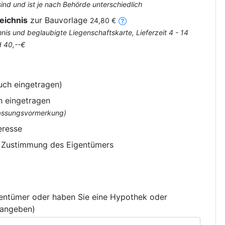
nd und ist je nach Behörde unterschiedlich
eichnis
zur Bauvorlage
24,80 €
is und beglaubigte Liegenschaftskarte, Lieferzeit 4 - 14
d 40,--€
uch eingetragen)
h eingetragen
flassungsvormerkung)
eresse
e Zustimmung des Eigentümers
gentümer oder haben Sie eine Hypothek oder
 angeben)