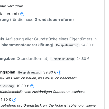
Email verfügbar
tasteramt)
tzung
(für die neue
Grundsteuerreform
)
is
Auflistung
aller
Grundstücke eines Eigentümers in
Einkommensteuererklärung
)
24,80 €
Beispielsauszug
rangaben
(Standardformat)
24,80 €
Beispielsauszug
ungsplan
39,80 €
Beispielsauszug
ie? Was darf ich bauen, was muss ich beachten?
19,80 €
ielsauszug
dstück/Immobilie vom zuständigen Gutachterausschuss
24,80 €
tsgebühren pro Grundstück an. Die Höhe ist abhängig, wieviel