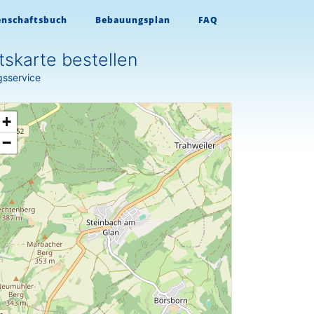
enschaftsbuch
Bebauungsplan
FAQ
skarte bestellen
gsservice
+
−