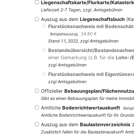
Liegenschaftskarte/Flurkarte/Katasterk
Lieferzeit 2-7 Tagen, zzgl. Amtsgebühren
Auszug aus dem
Liegenschaftsbuch
(Ka
Flurstücksnachweis mit Bodenschä
24,80 €
Beispielsauszug
Stand 1.1,.2022, zzgl Amtsgebühren
Bestandsübersicht/Bestandsnachwe
einer Gemarkung (z.B. für die
Lohn-/
zzgl Amtsgebühren
Flurstücksnachweis mit Eigentüme
zzgl Amtsgebühren
Offizieller
Bebauungsplan/Flächennutz
Gibt es einen Bebauungsplan für meine Immobil
Amtliche
Bodenrichtwertauskunft
Beisp
Amtliche Bodenrichtwertauskunft für Ihr Grun
Auszug aus dem
Baulastenverzeichnis
Zusätzlich fallen für die Baulastenauskunft Am