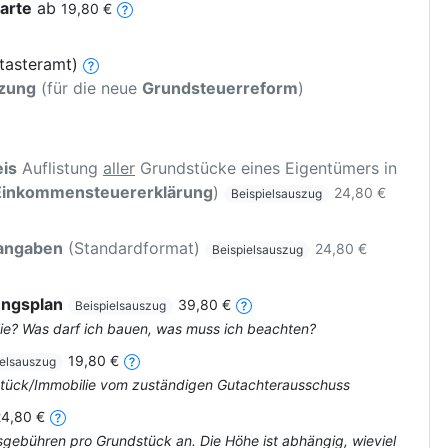
arte
ab
19,80 €
tasteramt)
tzung
(für die neue
Grundsteuerreform
)
is
Auflistung
aller
Grundstücke eines Eigentümers in
Einkommensteuererklärung
)
24,80 €
Beispielsauszug
rangaben
(Standardformat)
24,80 €
Beispielsauszug
ungsplan
39,80 €
Beispielsauszug
ie? Was darf ich bauen, was muss ich beachten?
19,80 €
ielsauszug
dstück/Immobilie vom zuständigen Gutachterausschuss
24,80 €
tsgebühren pro Grundstück an. Die Höhe ist abhängig, wieviel