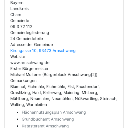
Bayern
Landkreis
Cham
Gemeinde
09 3 72 112
Gemeindegliederung
24 Gemeindeteile
Adresse der Gemeinde
Kirchgasse 10, 93473 Arnschwang
Website
www.arnschwang.de
Erster Bürgermeister
Michael Multerer (Bürgerblock Arnschwang[2])
Gemarkungen
Blumhof, Eichmhle, Eichmühle, Elst, Faustendorf,
Grasfilzing, Haid, Kellerweg, Maiering, Mhlberg,
Mühlberg, Neumhlen, Neumühlen, Nößwartling, Steinach,
Walting, Warmleiten
Flächennutzungsplan Arnschwang
Grundbuchamt Arnschwang
Katasteramt Arnschwang