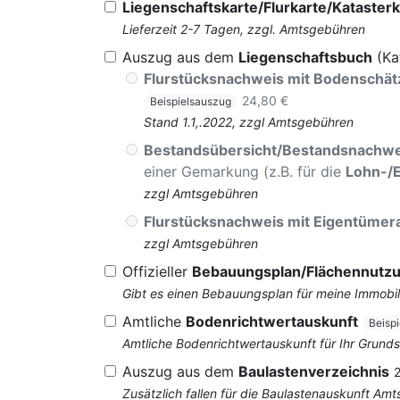
Liegenschaftskarte/Flurkarte/Katasterk
Lieferzeit 2-7 Tagen, zzgl. Amtsgebühren
Auszug aus dem
Liegenschaftsbuch
(Ka
Flurstücksnachweis mit Bodenschä
24,80 €
Beispielsauszug
Stand 1.1,.2022, zzgl Amtsgebühren
Bestandsübersicht/Bestandsnachwe
einer Gemarkung (z.B. für die
Lohn-/
zzgl Amtsgebühren
Flurstücksnachweis mit Eigentüme
zzgl Amtsgebühren
Offizieller
Bebauungsplan/Flächennutz
Gibt es einen Bebauungsplan für meine Immobil
Amtliche
Bodenrichtwertauskunft
Beisp
Amtliche Bodenrichtwertauskunft für Ihr Grun
Auszug aus dem
Baulastenverzeichnis
Zusätzlich fallen für die Baulastenauskunft Am