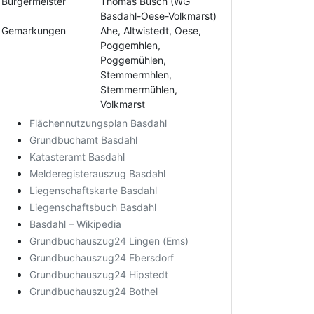
Bürgermeister
Thomas Busch (WG
Basdahl-Oese-Volkmarst)
Gemarkungen
Ahe, Altwistedt, Oese,
Poggemhlen,
Poggemühlen,
Stemmermhlen,
Stemmermühlen,
Volkmarst
Flächennutzungsplan Basdahl
Grundbuchamt Basdahl
Katasteramt Basdahl
Melderegisterauszug Basdahl
Liegenschaftskarte Basdahl
Liegenschaftsbuch Basdahl
Basdahl – Wikipedia
Grundbuchauszug24 Lingen (Ems)
Grundbuchauszug24 Ebersdorf
Grundbuchauszug24 Hipstedt
Grundbuchauszug24 Bothel