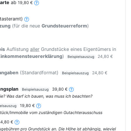
arte
ab
19,80 €
tasteramt)
tzung
(für die neue
Grundsteuerreform
)
is
Auflistung
aller
Grundstücke eines Eigentümers in
Einkommensteuererklärung
)
24,80 €
Beispielsauszug
rangaben
(Standardformat)
24,80 €
Beispielsauszug
ungsplan
39,80 €
Beispielsauszug
ie? Was darf ich bauen, was muss ich beachten?
19,80 €
ielsauszug
dstück/Immobilie vom zuständigen Gutachterausschuss
24,80 €
tsgebühren pro Grundstück an. Die Höhe ist abhängig, wieviel