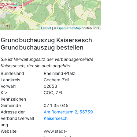
Leaflet
| ©
OpenStreetMap
contributors
Grundbuchauszug
Kaisersesch
Grundbuchauszug bestellen
Sie ist Verwaltungssitz der Verbandsgemeinde
Kaisersesch, der sie auch angehört
Bundesland
Rheinland-Pfalz
Landkreis
Cochem-Zell
Vorwahl
02653
Kfz-
COC, ZEL
Kennzeichen
Gemeinde
07 1 35 045
Adresse der
Am Römerturm 2, 56759
Verbandsverwalt
Kaisersesch
ung
Website
www.stadt-