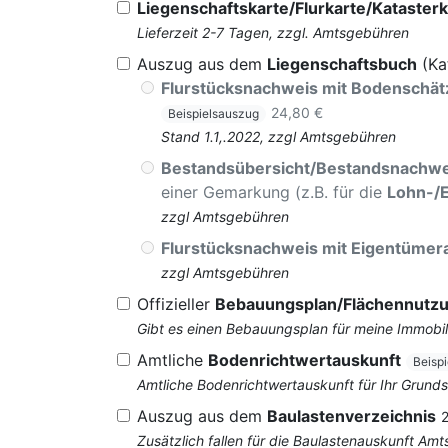
Liegenschaftskarte/Flurkarte/Katasterk
Lieferzeit 2-7 Tagen, zzgl. Amtsgebühren
Auszug aus dem
Liegenschaftsbuch
(Ka
Flurstücksnachweis mit Bodenschä
24,80 €
Beispielsauszug
Stand 1.1,.2022, zzgl Amtsgebühren
Bestandsübersicht/Bestandsnachwe
einer Gemarkung (z.B. für die
Lohn-/
zzgl Amtsgebühren
Flurstücksnachweis mit Eigentüme
zzgl Amtsgebühren
Offizieller
Bebauungsplan/Flächennutz
Gibt es einen Bebauungsplan für meine Immobil
Amtliche
Bodenrichtwertauskunft
Beisp
Amtliche Bodenrichtwertauskunft für Ihr Grun
Auszug aus dem
Baulastenverzeichnis
Zusätzlich fallen für die Baulastenauskunft Am