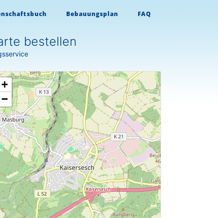
enschaftsbuch
Bebauungsplan
FAQ
rte bestellen
gsservice
+
−