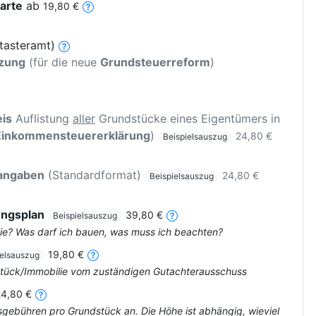
arte
ab
19,80 €
tasteramt)
tzung
(für die neue
Grundsteuerreform
)
is
Auflistung
aller
Grundstücke eines Eigentümers in
Einkommensteuererklärung
)
24,80 €
Beispielsauszug
rangaben
(Standardformat)
24,80 €
Beispielsauszug
ungsplan
39,80 €
Beispielsauszug
ie? Was darf ich bauen, was muss ich beachten?
19,80 €
ielsauszug
dstück/Immobilie vom zuständigen Gutachterausschuss
24,80 €
tsgebühren pro Grundstück an. Die Höhe ist abhängig, wieviel