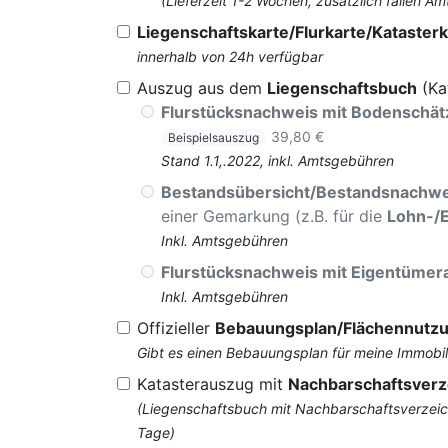
(Lieferzeit 1-2 Wochen, zusätzlich fallen
Liegenschaftskarte/Flurkarte/Katasterk
innerhalb von 24h verfügbar
Auszug aus dem
Liegenschaftsbuch
(Ka
Flurstücksnachweis mit Bodenschä
39,80 €
Beispielsauszug
Stand 1.1,.2022, inkl. Amtsgebühren
Bestandsübersicht/Bestandsnachwe
einer Gemarkung (z.B. für die
Lohn-/
Inkl. Amtsgebühren
Flurstücksnachweis mit Eigentüme
Inkl. Amtsgebühren
Offizieller
Bebauungsplan/Flächennutz
Gibt es einen Bebauungsplan für meine Immobil
Katasterauszug mit
Nachbarschaftsverz
(Liegenschaftsbuch mit Nachbarschaftsverzeich
Tage)