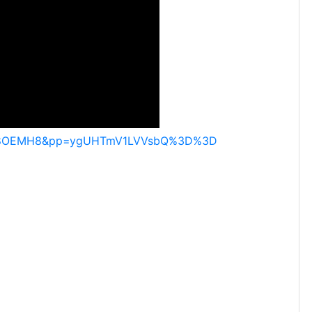
EDh8OEMH8&pp=ygUHTmV1LVVsbQ%3D%3D