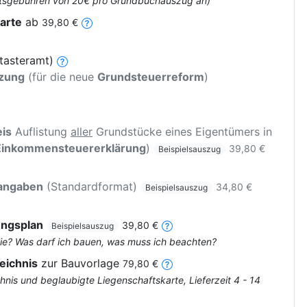
 Amtsgebühren von 20€ pro Grundbuchauszug an)
arte
ab
39,80 €
tasteramt)
tzung
(für die neue
Grundsteuerreform
)
is
Auflistung
aller
Grundstücke eines Eigentümers in
Einkommensteuererklärung
)
39,80 €
Beispielsauszug
rangaben
(Standardformat)
34,80 €
Beispielsauszug
ungsplan
39,80 €
Beispielsauszug
ie? Was darf ich bauen, was muss ich beachten?
eichnis
zur Bauvorlage
79,80 €
nis und beglaubigte Liegenschaftskarte, Lieferzeit 4 - 14