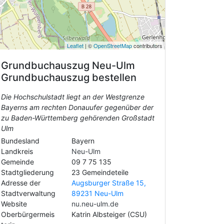
Leaflet
| ©
OpenStreetMap
contributors
Grundbuchauszug
Neu-Ulm
Grundbuchauszug bestellen
Die Hochschulstadt liegt an der Westgrenze
Bayerns am rechten Donauufer gegenüber der
zu Baden-Württemberg gehörenden Großstadt
Ulm
Bundesland
Bayern
Landkreis
Neu-Ulm
Gemeinde
09 7 75 135
Stadtgliederung
23 Gemeindeteile
Adresse der
Augsburger Straße 15,
Stadtverwaltung
89231 Neu-Ulm
Website
nu.neu-ulm.de
Oberbürgermeis
Katrin Albsteiger (CSU)