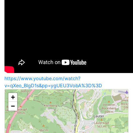
https://www.youtube.com/watch?
v=qXeo_BlgD1s&pp=ygUEU3VobA%3D%3D
+
−