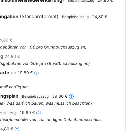
Einkommensteuererklärung
)
24,80 €
Beispielsauszug
rangaben
(Standardformat)
24,80 €
Beispielsauszug
4,80 €
Amtsgebühren von 10€ pro Grundbuchauszug an)
ug
24,80 €
 Amtsgebühren von 20€ pro Grundbuchauszug an)
arte
ab
19,80 €
Email verfügbar
ungsplan
39,80 €
Beispielsauszug
ie? Was darf ich bauen, was muss ich beachten?
19,80 €
ielsauszug
dstück/Immobilie vom zuständigen Gutachterausschuss
24,80 €