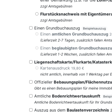
einer Gemarkung (z.B. für die
Lohn-/
zzgl Amtsgebühren
Flurstücksnachweis mit Eigentüme
zzgl Amtsgebühren
Einen Grundbuchauszug
Beispielsauszug
Einen
amtlichen Grundbuchauszug
2
(Lieferzeit 2-7 Tagen, zusätzlich fallen 
Einen
beglaubigten Grundbuchausz
(Lieferzeit 1-2 Wochen, zusätzlich fallen
Liegenschaftskarte/Flurkarte/Katasterk
Kartenausdruck
19,80 €
nicht amtlich, innerhalb von 1 Werktag per 
Offizieller
Bebauungsplan/Flächennutz
Gibt es einen Bebauungsplan für meine Immobil
Amtliche
Bodenrichtwertauskunft
Beisp
Amtliche Bodenrichtwertauskunft für Ihr Grun
Auszug aus dem
Baulastenverzeichnis