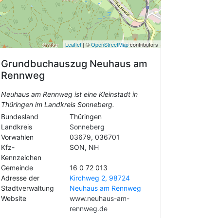
Leaflet
| ©
OpenStreetMap
contributors
Grundbuchauszug
Neuhaus am
Rennweg
Neuhaus am Rennweg ist eine Kleinstadt in
Thüringen im Landkreis Sonneberg.
Bundesland
Thüringen
Landkreis
Sonneberg
Vorwahlen
03679, 036701
Kfz-
SON, NH
Kennzeichen
Gemeinde
16 0 72 013
Adresse der
Kirchweg 2, 98724
Stadtverwaltung
Neuhaus am Rennweg
Website
www.neuhaus-am-
rennweg.de